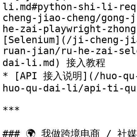
li.md#python-shi-li-req
cheng-jiao-cheng/gong-j
he-zai-playwright-zhong
[Selenium](/ji-cheng-ji
ruan-jian/ru-he-zai-sel
dai-li.md) 接入教程

* [API 接入说明](/huo-qu-
huo-qu-dai-li/api-ti-qu.
***

### 🌍 我做跨境电商 / 社媒