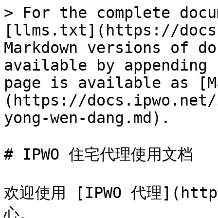
> For the complete docu
[llms.txt](https://docs
Markdown versions of do
available by appending 
page is available as [M
(https://docs.ipwo.net/
yong-wen-dang.md).

# IPWO 住宅代理使用文档

欢迎使用 [IPWO 代理](http
心。
