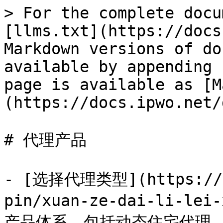
> For the complete docu
[llms.txt](https://docs
Markdown versions of do
available by appending 
page is available as [M
(https://docs.ipwo.net/
# 代理产品

- [选择代理类型](https://do
pin/xuan-ze-dai-li-le
产品体系，包括动态住宅代理