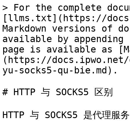
> For the complete docu
[llms.txt](https://docs
Markdown versions of do
available by appending 
page is available as [M
(https://docs.ipwo.net/
yu-socks5-qu-bie.md).

# HTTP 与 SOCKS5 区别

HTTP 与 SOCKS5 是代理