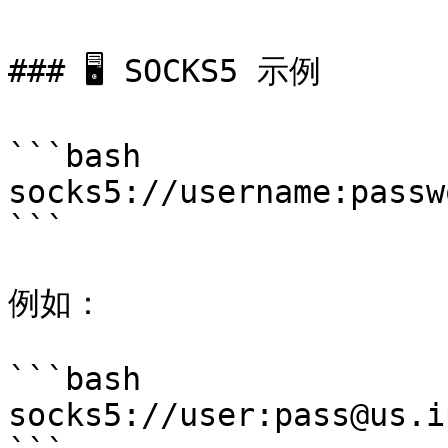
### 🖥 SOCKS5 示例

```bash

socks5://username:passw
```

例如：

```bash

socks5://user:pass@us.i