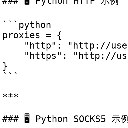
### 🖥 Python HTTP 示例

```python

proxies = {

    "http": "http://user:pass@host:port",

    "https": "http://user:pass@host:port"

}

```

***

### 🖥 Python SOCKS5 示例