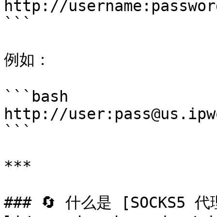
http://username:passwor
```

例如：

```bash

http://user:pass@us.ipw
```

***

### 🔄 什么是 [SOCKS5 代理