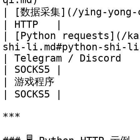
| [数据采集](/ying-yong-chang-jing/shu-ju
| HTTP   |

| [Python requests](/ka
shi-li.md#python-shi-li
| Telegram / Discord                                                              
| SOCKS5 |

| 游戏程序                                                                            
| SOCKS5 |

***
