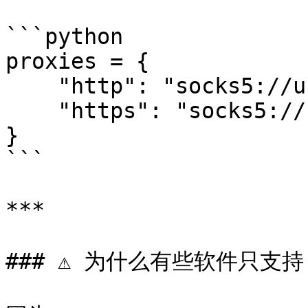
```python

proxies = {

    "http": "socks5://user:pass@host:port",

    "https": "socks5://user:pass@host:port"

}

```

***

### ⚠️ 为什么有些软件只支持 S