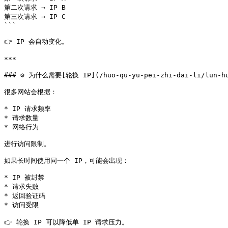
第二次请求 → IP B

第三次请求 → IP C

```

👉 IP 会自动变化。

***

### ⚙️ 为什么需要[轮换 IP](/huo-qu-yu-pei-zhi-dai-li/lun-hu
很多网站会根据：

* IP 请求频率

* 请求数量

* 网络行为

进行访问限制。

如果长时间使用同一个 IP，可能会出现：

* IP 被封禁

* 请求失败

* 返回验证码

* 访问受限

👉 轮换 IP 可以降低单 IP 请求压力。
