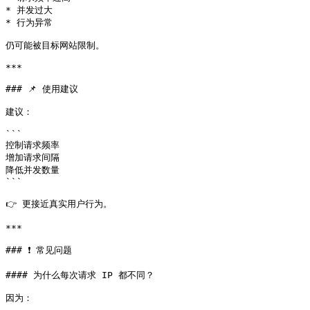
* 并发过大

* 行为异常

仍可能被目标网站限制。

***

### 📌 使用建议

建议：

```

控制请求频率

增加请求间隔

降低并发数量

```

👉 更接近真实用户行为。

***

### ❗ 常见问题

#### 为什么每次请求 IP 都不同？

因为：
