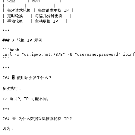
| 类型     | 说明        |

| ------ | --------- |

| 每次请求轮换 | 每次请求更换 IP |

| 定时轮换   | 每隔几分钟更换   |

| 手动轮换   | 主动更换 IP   |

***

### ⚡ 轮换 IP 示例

```bash

curl -x "us.ipwo.net:7878" -U "username:password" ipinf
```

***

### 🖥 使用后会发生什么？

多次执行：

👉 返回的 IP 可能不同。

***

### 💡 为什么数据采集推荐轮换 IP？

因为：
