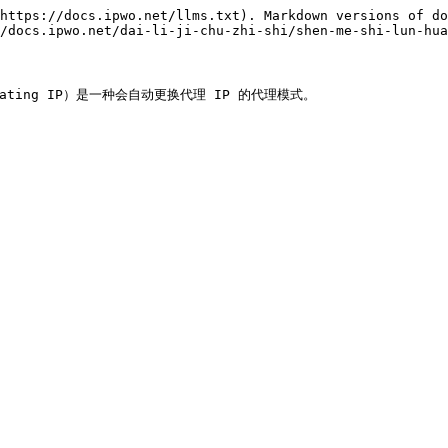
https://docs.ipwo.net/llms.txt). Markdown versions of do
/docs.ipwo.net/dai-li-ji-chu-zhi-shi/shen-me-shi-lun-hua
)（Rotating IP）是一种会自动更换代理 IP 的代理模式。
