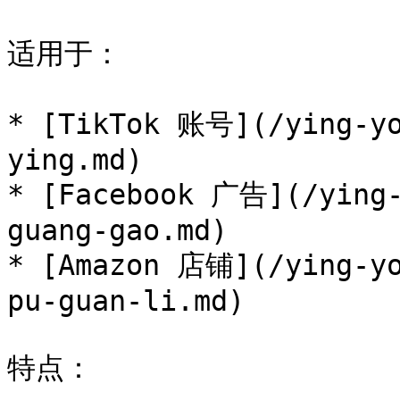
适用于：

* [TikTok 账号](/ying-yo
ying.md)

* [Facebook 广告](/ying-
guang-gao.md)

* [Amazon 店铺](/ying-yo
pu-guan-li.md)

特点：
