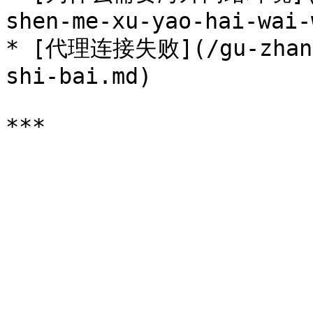
shen-me-xu-yao-hai-wai-
* [代理连接失败](/gu-zhang-
shi-bai.md)
