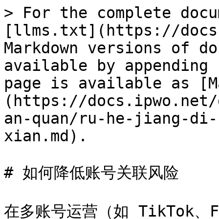
> For the complete docu
[llms.txt](https://docs
Markdown versions of do
available by appending 
page is available as [M
(https://docs.ipwo.net/
an-quan/ru-he-jiang-di-
xian.md).

# 如何降低账号关联风险

在多账号运营（如 TikTok、F