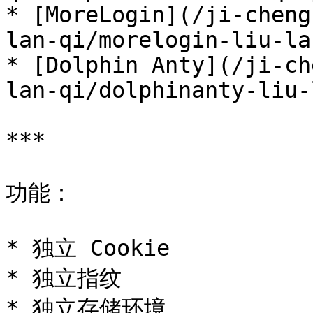
* [MoreLogin](/ji-cheng
lan-qi/morelogin-liu-la
* [Dolphin Anty](/ji-ch
lan-qi/dolphinanty-liu-
***

功能：

* 独立 Cookie

* 独立指纹

* 独立存储环境
