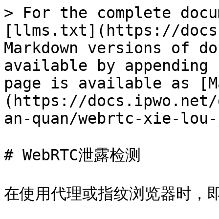
> For the complete docu
[llms.txt](https://docs
Markdown versions of do
available by appending 
page is available as [M
(https://docs.ipwo.net/
an-quan/webrtc-xie-lou-
# WebRTC泄露检测

在使用代理或指纹浏览器时，即