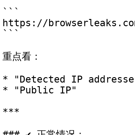
```

https://browserleaks.co
```

重点看：

* "Detected IP addresses
* "Public IP"

***

### ✔ 正常情况：
