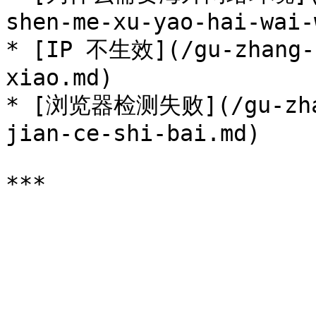
shen-me-xu-yao-hai-wai-
* [IP 不生效](/gu-zhang-p
xiao.md)

* [浏览器检测失败](/gu-zhan
jian-ce-shi-bai.md)
