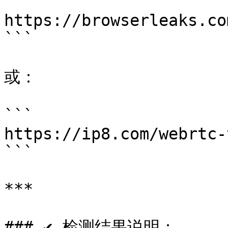
```

https://browserleaks.co
```

或：

```

https://ip8.com/webrtc-t
```

***

### ✔ 检测结果说明：
