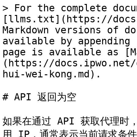
> For the complete docu
[llms.txt](https://docs
Markdown versions of do
available by appending 
page is available as [M
(https://docs.ipwo.net/
hui-wei-kong.md).

# API 返回为空

如果在通过 API 获取代理
用 IP，通常表示当前请求条件