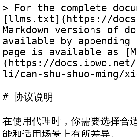
> For the complete docu
[llms.txt](https://docs
Markdown versions of do
available by appending 
page is available as [M
(https://docs.ipwo.net/
li/can-shu-shuo-ming/xi
# 协议说明

在使用代理时，你需要选择合
能和适用场景上有所差异。
