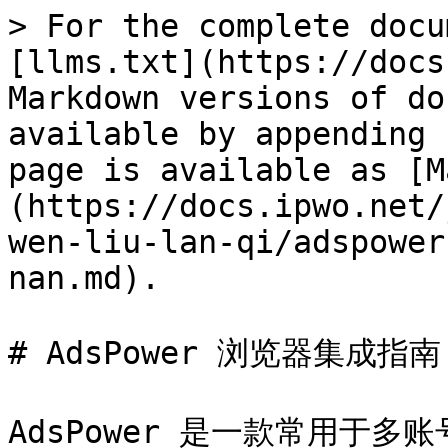
> For the complete docu
[llms.txt](https://docs
Markdown versions of do
available by appending 
page is available as [M
(https://docs.ipwo.net/
wen-liu-lan-qi/adspower
nan.md).

# AdsPower 浏览器集成指南

AdsPower 是一款常用于