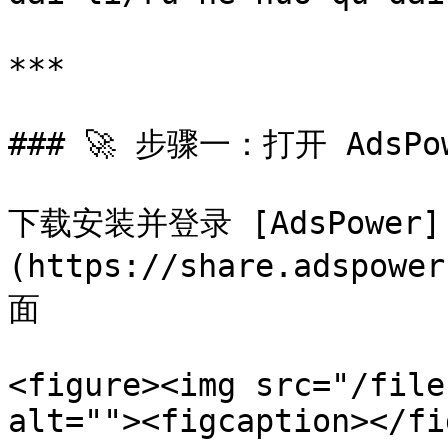
***

### 🚀 步骤一：打开 AdsPow
下载安装并登录 [AdsPower]
(https://share.adspo
面

<figure><img src="/file
alt=""><figcaption></fi