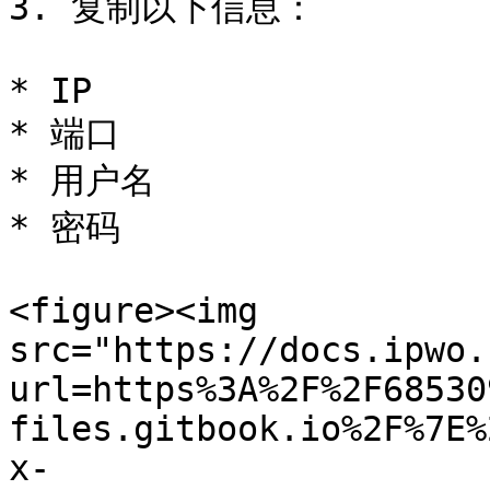
3. 复制以下信息：

* IP

* 端口

* 用户名

* 密码

<figure><img 
src="https://docs.ipwo.
url=https%3A%2F%2F68530
files.gitbook.io%2F%7E%
x-