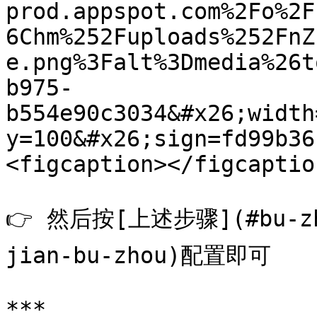
prod.appspot.com%2Fo%2F
6Chm%252Fuploads%252FnZ
e.png%3Falt%3Dmedia%26t
b975-
b554e90c3034&#x26;width
y=100&#x26;sign=fd99b36
<figcaption></figcaptio
👉 然后按[上述步骤](#bu-zho
jian-bu-zhou)配置即可

***
