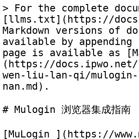
> For the complete docu
[llms.txt](https://docs
Markdown versions of do
available by appending 
page is available as [M
(https://docs.ipwo.net/
wen-liu-lan-qi/mulogin-
nan.md).

# Mulogin 浏览器集成指南

[MuLogin ](https://w