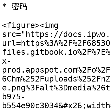
* 密码

<figure><img 
src="https://docs.ipwo.
url=https%3A%2F%2F68530
files.gitbook.io%2F%7E%
x-
prod.appspot.com%2Fo%2F
6Chm%252Fuploads%252FnZ
e.png%3Falt%3Dmedia%26t
b975-
b554e90c3034&#x26;width