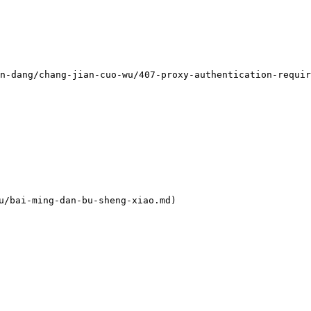
n-dang/chang-jian-cuo-wu/407-proxy-authentication-requir
bai-ming-dan-bu-sheng-xiao.md)
