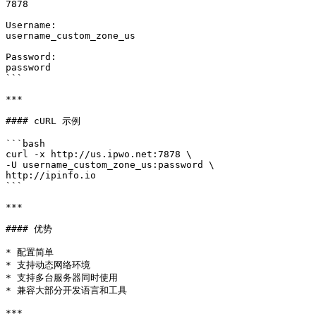
7878

Username:

username_custom_zone_us

Password:

password

```

***

#### cURL 示例

```bash

curl -x http://us.ipwo.net:7878 \

-U username_custom_zone_us:password \

http://ipinfo.io

```

***

#### 优势

* 配置简单

* 支持动态网络环境

* 支持多台服务器同时使用

* 兼容大部分开发语言和工具

***
