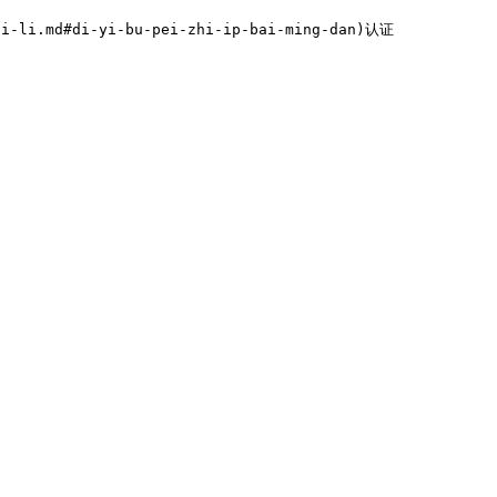
i-li.md#di-yi-bu-pei-zhi-ip-bai-ming-dan)认证
