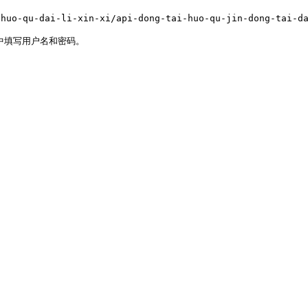
uo-qu-dai-li-xin-xi/api-dong-tai-huo-qu-jin-dong-tai-da
中填写用户名和密码。
