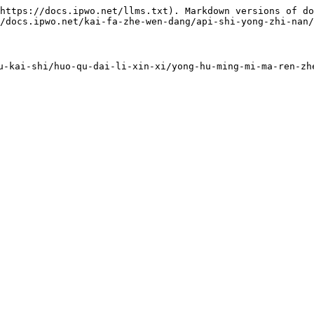
https://docs.ipwo.net/llms.txt). Markdown versions of do
/docs.ipwo.net/kai-fa-zhe-wen-dang/api-shi-yong-zhi-nan/
su-kai-shi/huo-qu-dai-li-xin-xi/yong-hu-ming-mi-m