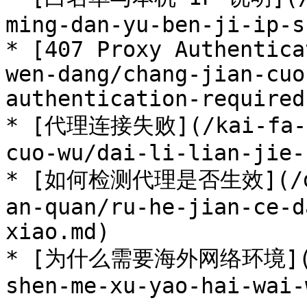
ming-dan-yu-ben-ji-ip-s
* [407 Proxy Authentica
wen-dang/chang-jian-cuo
authentication-required.
* [代理连接失败](/kai-fa-zh
cuo-wu/dai-li-lian-jie-
* [如何检测代理是否生效](/dai
an-quan/ru-he-jian-ce-d
xiao.md)

* [为什么需要海外网络环境](/da