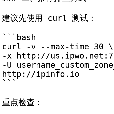
建议先使用 curl 测试：

```bash

curl -v --max-time 30 \

-x http://us.ipwo.net:7
-U username_custom_zone
http://ipinfo.io

```

重点检查：
