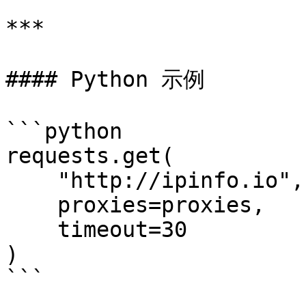
***

#### Python 示例

```python

requests.get(

    "http://ipinfo.io",

    proxies=proxies,

    timeout=30

)

```
