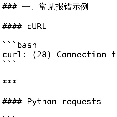
### 一、常见报错示例

#### cURL

```bash

curl: (28) Connection t
```

***

#### Python requests
