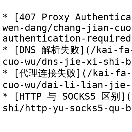
* [407 Proxy Authentica
wen-dang/chang-jian-cuo
authentication-required.
* [DNS 解析失败](/kai-fa-
cuo-wu/dns-jie-xi-shi-b
* [代理连接失败](/kai-fa-zh
cuo-wu/dai-li-lian-jie-
* [HTTP 与 SOCKS5 区别](/