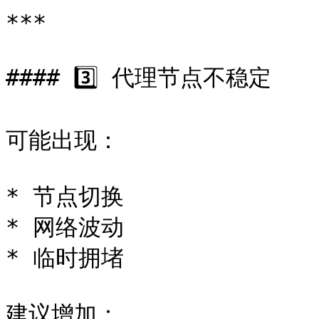
***

#### 3️⃣ 代理节点不稳定

可能出现：

* 节点切换

* 网络波动

* 临时拥堵

建议增加：
