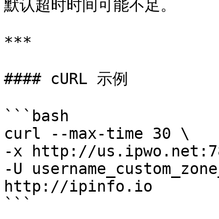
默认超时时间可能不足。

***

#### cURL 示例

```bash

curl --max-time 30 \

-x http://us.ipwo.net:7
-U username_custom_zone
http://ipinfo.io

```
