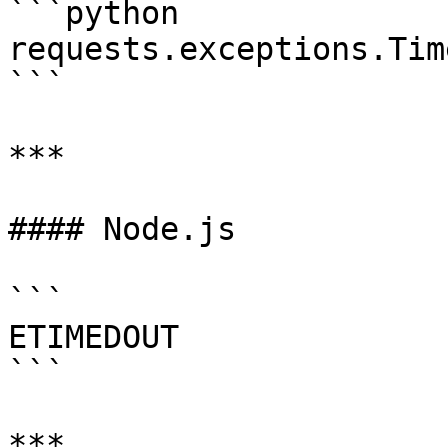
```python

requests.exceptions.Time
```

***

#### Node.js

```

ETIMEDOUT

```

***
