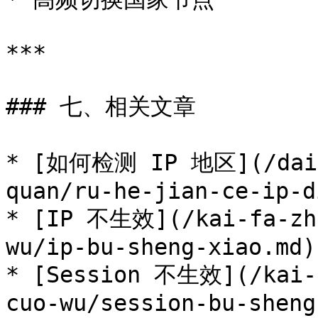
***

### 七、相关文章

* [如何检测 IP 地区](/dai-l
quan/ru-he-jian-ce-ip-d
* [IP 不生效](/kai-fa-zhe
wu/ip-bu-sheng-xiao.md)

* [Session 不生效](/kai-f
cuo-wu/session-bu-sheng