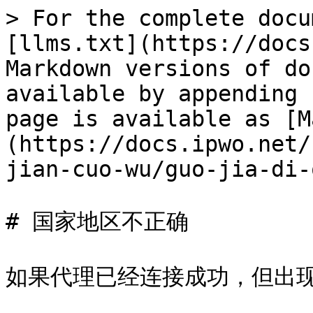
> For the complete docu
[llms.txt](https://docs
Markdown versions of do
available by appending 
page is available as [M
(https://docs.ipwo.net/
jian-cuo-wu/guo-jia-di-
# 国家地区不正确

如果代理已经连接成功，但出现