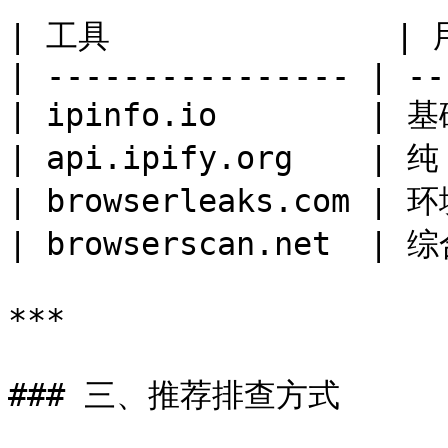
| 工具               | 
| ---------------- | --
| ipinfo.io        | 
| api.ipify.org    | 纯
| browserleaks.com | 
| browserscan.net  | 
***

### 三、推荐排查方式
