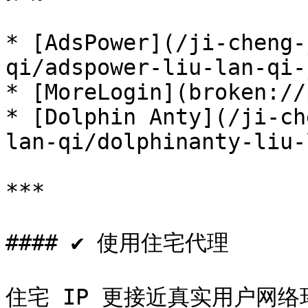
* [AdsPower](/ji-cheng-
qi/adspower-liu-lan-qi-
* [MoreLogin](broken://
* [Dolphin Anty](/ji-ch
lan-qi/dolphinanty-liu-
***

#### ✔ 使用住宅代理

住宅 IP 更接近真实用户网络