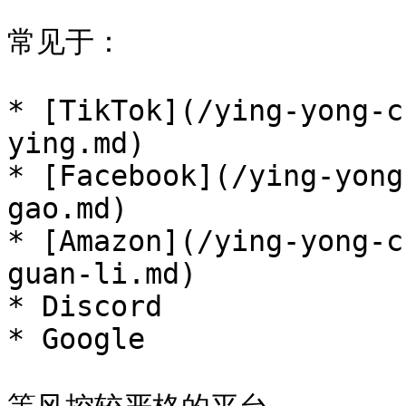
常见于：

* [TikTok](/ying-yong-c
ying.md)

* [Facebook](/ying-yong
gao.md)

* [Amazon](/ying-yong-c
guan-li.md)

* Discord

* Google
