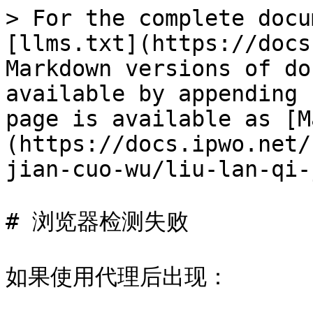
> For the complete docu
[llms.txt](https://docs
Markdown versions of do
available by appending 
page is available as [M
(https://docs.ipwo.net/
jian-cuo-wu/liu-lan-qi-
# 浏览器检测失败

如果使用代理后出现：
