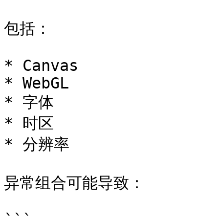
包括：

* Canvas

* WebGL

* 字体

* 时区

* 分辨率

异常组合可能导致：
