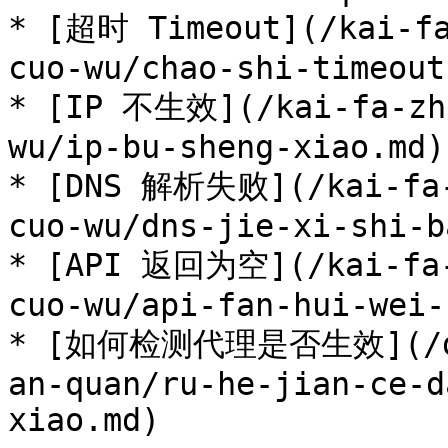
* [超时 Timeout](/kai-fa
cuo-wu/chao-shi-timeout.
* [IP 不生效](/kai-fa-zhe
wu/ip-bu-sheng-xiao.md)

* [DNS 解析失败](/kai-fa-
cuo-wu/dns-jie-xi-shi-b
* [API 返回为空](/kai-fa-
cuo-wu/api-fan-hui-wei-
* [如何检测代理是否生效](/dai
an-quan/ru-he-jian-ce-d