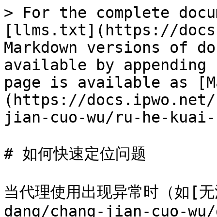
> For the complete docu
[llms.txt](https://docs
Markdown versions of do
available by appending 
page is available as [M
(https://docs.ipwo.net/
jian-cuo-wu/ru-he-kuai-
# 如何快速定位问题

当代理使用出现异常时（如[无法连接
dang/chang-jian-cuo-wu/