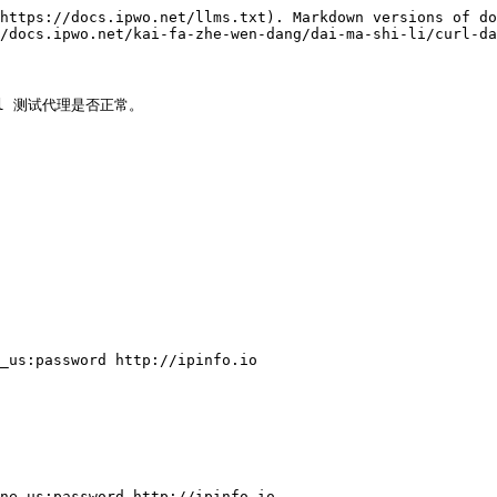
https://docs.ipwo.net/llms.txt). Markdown versions of do
/docs.ipwo.net/kai-fa-zhe-wen-dang/dai-ma-shi-li/curl-da
l 测试代理是否正常。

_us:password http://ipinfo.io

ne_us:password http://ipinfo.io
