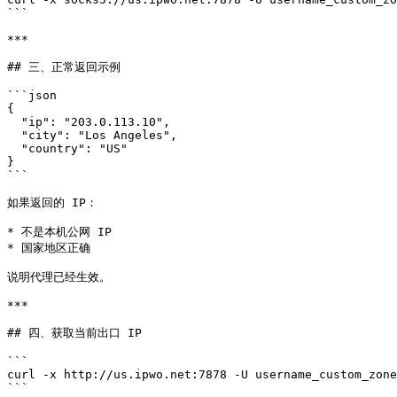
```

***

## 三、正常返回示例

```json

{

  "ip": "203.0.113.10",

  "city": "Los Angeles",

  "country": "US"

}

```

如果返回的 IP：

* 不是本机公网 IP

* 国家地区正确

说明代理已经生效。

***

## 四、获取当前出口 IP

```

curl -x http://us.ipwo.net:7878 -U username_custom_zone
```
