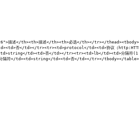
426">描述</th><th>描述</th><th>必选</th></tr></thead><tbody
td><td>否</td></tr><tr><td>protocol</td><td>协议（http:HTT
td>string</td><td>否</td></tr><tr><td>lb</td><td>分隔符(1
隔符</td><td>string</td><td>否</td></tr></tbody></table>
