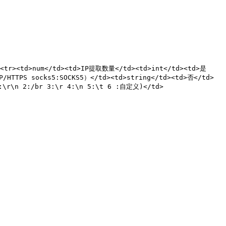
><tr><td>num</td><td>IP提取数量</td><td>int</td><td>是
P/HTTPS socks5:SOCKS5）</td><td>string</td><td>否</td>
:\r\n 2:/br 3:\r 4:\n 5:\t 6 :自定义)</td>