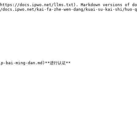
https://docs.ipwo.net/llms.txt). Markdown versions of do
/docs.ipwo.net/kai-fa-zhe-wen-dang/kuai-su-kai-shi/huo-q
p-bai-ming-dan.md)**进行认证**
