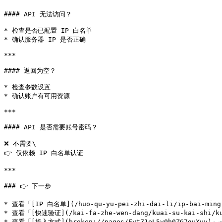
#### API 无法访问？

* 检查是否已配置 IP 白名单

* 确认服务器 IP 是否正确

***

#### 返回为空？

* 检查参数设置

* 确认账户有可用资源

***

#### API 是否需要账号密码？

❌ 不需要\

👉 仅依赖 IP 白名单认证

***

### 👉 下一步

* 查看「[IP 白名单](/huo-qu-yu-pei-zhi-dai-li/ip-bai-mi
* 查看「[快速验证](/kai-fa-zhe-wen-dang/kuai-su-kai-shi/
* 查看「[接入方式](broken://pages/FytZ1eL5v0h0ZG7guXuy)」