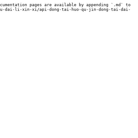
cumentation pages are available by appending `.md` to 
u-dai-li-xin-xi/api-dong-tai-huo-qu-jin-dong-tai-dai-