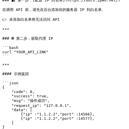
### 🔐 第一步：[配置 IP 白名单](https://docs.ipwo.net/)

在调用 API 前，请先在后台添加你的服务器 IP 到白名单。

👉 未添加白名单将无法访问 API

***

### 🌐 第二步：获取代理 IP

```bash

curl "YOUR_API_LINK"

```

***

#### 示例返回

```json

{

    "code": 0,

    "success": true,

    "msg": "操作成功",

    "request_ip": "127.0.0.1",

    "data": [

        {"ip" :"1.1.2.2","port" :14566},

        {"ip" :"1.1.2.2","port" :14577},

    ]

}
