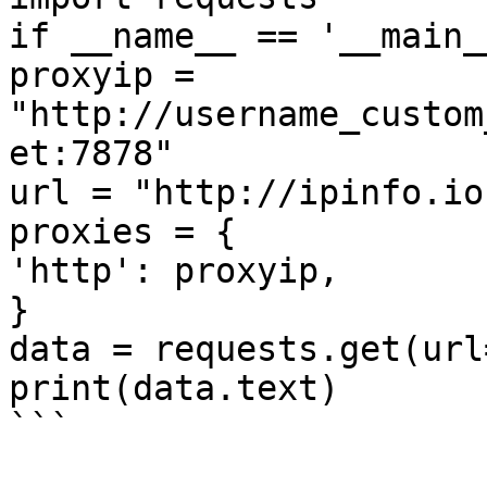
if __name__ == '__main__
proxyip = 
"http://username_custom
et:7878"

url = "http://ipinfo.io"
proxies = {

'http': proxyip,

}

data = requests.get(url
print(data.text)

```
