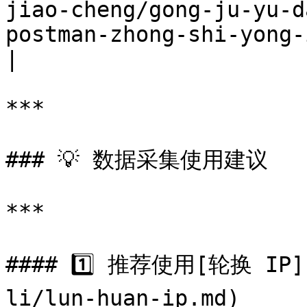
jiao-cheng/gong-ju-yu-d
postman-zhong-shi-yong-ipwo-dai-li.md)                                                         
|

***

### 💡 数据采集使用建议

***

#### 1️⃣ 推荐使用[轮换 IP](
li/lun-huan-ip.md)
