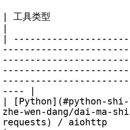
| 工具类型                     | 推荐                                                                                                                                         
|

| ---------------------
-----------------------
-----------------------
-----------------------
-----------------------
---- |

| [Python](#python-shi-
zhe-wen-dang/dai-ma-shi
requests) / aiohttp                                                                                                                                                