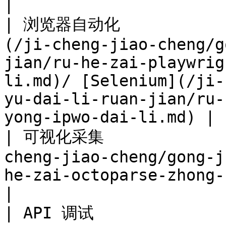
|

| 浏览器自动化             
(/ji-cheng-jiao-cheng/g
jian/ru-he-zai-playwrig
li.md)/ [Selenium](/ji-
yu-dai-li-ruan-jian/ru-
yong-ipwo-dai-li.md) |

| 可视化采集              
cheng-jiao-cheng/gong-j
he-zai-octoparse-zhong-shi-yong-ipwo-dai-li.md)                                
|

| API 调试              